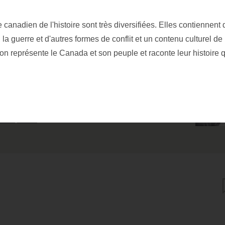
canadien de l'histoire sont très diversifiées. Elles contiennent
 la guerre et d'autres formes de conflit et un contenu culturel de 
ion représente le Canada et son peuple et raconte leur histoire 
rger l'image
Élargir l'image
Afficher les informations sur l'image
i