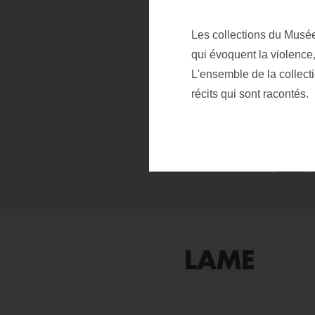
Les collections du Musée 
qui évoquent la violence,
L'ensemble de la collect
récits qui sont racontés.
Télécha
LAME