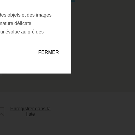
 des objets et des images
nature délicate.
qui évolue au gré des
FERMER
Enregistrer dans la
Enregistrer dans la liste
liste