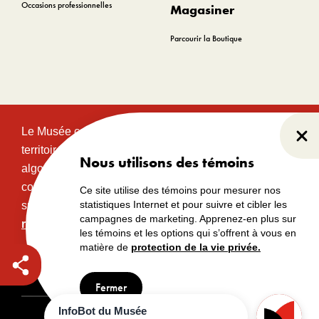
Occasions professionnelles
Magasiner
Parcourir la Boutique
Le Musée canadien de l’histoire est situé sur le
Fer
territoire traditionnel et non cédé des communautés
Nous utilisons des témoins
algonquines Anishinabeg. Ce territoire a eu et
continue d’avoir une grande importance historique,
Ce site utilise des témoins pour mesurer nos
statistiques Internet et pour suivre et cibler les
spirituelle et sacrée.
Lire l’intégralité de la
campagnes de marketing. Apprenez-en plus sur
reconnaissance territoriale.
les témoins et les options qui s’offrent à vous en
matière de
protection de la vie privée.
Droits d’auteur
Avertissements
Avis de confidentialité
Fermer