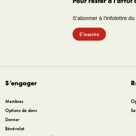
Pour rester à l’affut
S’abonner à l’infolettre d
S’inscrire
S’engager
R
Membres
Op
Options de dons
Se
Donner
Bénévolat