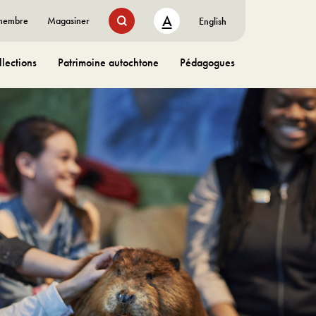
A
 membre
Magasiner
English
lections
Patrimoine autochtone
Pédagogues