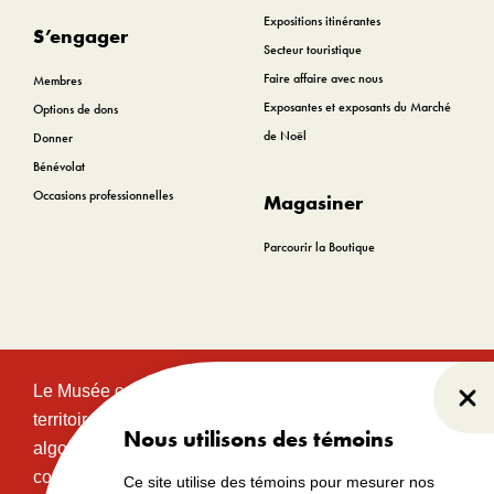
Expositions itinérantes
S’engager
Secteur touristique
Faire affaire avec nous
Membres
Exposantes et exposants du Marché
Options de dons
de Noël
Donner
Bénévolat
Occasions professionnelles
Magasiner
Parcourir la Boutique
Le Musée canadien de l’histoire est situé sur le
Fer
territoire traditionnel et non cédé des communautés
Nous utilisons des témoins
algonquines Anishinabeg. Ce territoire a eu et
continue d’avoir une grande importance historique,
Ce site utilise des témoins pour mesurer nos