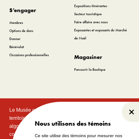
Expositions itinérantes
S’engager
Secteur touristique
Faire affaire avec nous
Membres
Exposantes et exposants du Marché
Options de dons
de Noël
Donner
Bénévolat
Occasions professionnelles
Magasiner
Parcourir la Boutique
Le Musée canadien de l’histoire est situé sur le
Fer
territoire traditionnel et non cédé des communautés
Nous utilisons des témoins
algonquines Anishinabeg. Ce territoire a eu et
continue d’avoir une grande importance historique,
Ce site utilise des témoins pour mesurer nos