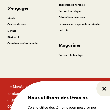
Expositions itinérantes
S’engager
Secteur touristique
Faire affaire avec nous
Membres
Exposantes et exposants du Marché
Options de dons
de Noël
Donner
Bénévolat
Occasions professionnelles
Magasiner
Parcourir la Boutique
Le Musée canadien de l’histoire est situé sur le
Fer
territoire traditionnel et non cédé des communautés
Nous utilisons des témoins
algonquines Anishinabeg. Ce territoire a eu et
continue d’avoir une grande importance historique,
Ce site utilise des témoins pour mesurer nos