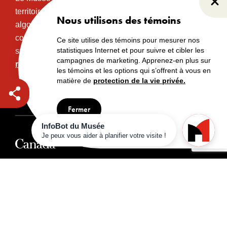
Fer
territoire traditionnel et non cédé des communautés
Nous utilisons des témoins
algonquines Anishinabeg. Ce territoire a eu et
continue d’avoir une grande importance historique,
Ce site utilise des témoins pour mesurer nos
statistiques Internet et pour suivre et cibler les
spirituelle et sacrée.
Lire l’intégralité de la
campagnes de marketing. Apprenez-en plus sur
reconnaissance territoriale.
les témoins et les options qui s’offrent à vous en
matière de
protection de la vie privée.
Droits d’auteur
Avertissements
Avis de confidentialité
Fermer
© Musée canadien de l’histoire, 2024
Visiter aussi :