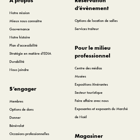
À propos
Réservation
d’évènement
Notre mission
Options de location de salles
Mieux nous connaitre
Services traiteur
Gouvernance
Notre histoire
Plan d’accessibilité
Pour le milieu
Stratégie en matière d’EDIA
professionnel
Durabilité
Centre des médias
Nous joindre
Musées
Expositions itinérantes
S’engager
Secteur touristique
Faire affaire avec nous
Membres
Exposantes et exposants du Marché
Options de dons
de Noël
Donner
Bénévolat
Occasions professionnelles
Magasiner