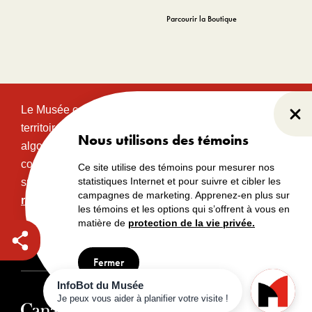
Parcourir la Boutique
Le Musée canadien de l’histoire est situé sur le
Fer
territoire traditionnel et non cédé des communautés
Nous utilisons des témoins
algonquines Anishinabeg. Ce territoire a eu et
continue d’avoir une grande importance historique,
Ce site utilise des témoins pour mesurer nos
statistiques Internet et pour suivre et cibler les
spirituelle et sacrée.
Lire l’intégralité de la
campagnes de marketing. Apprenez-en plus sur
reconnaissance territoriale.
les témoins et les options qui s’offrent à vous en
matière de
protection de la vie privée.
Droits d’auteur
Avertissements
Avis de confidentialité
Fermer
© Musée canadien de l’histoire, 2024