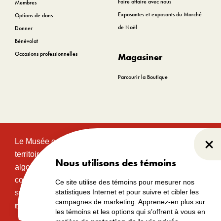
Faire affaire avec nous
Membres
Exposantes et exposants du Marché
Options de dons
de Noël
Donner
Bénévolat
Occasions professionnelles
Magasiner
Parcourir la Boutique
Le Musée canadien de l’histoire est situé sur le
Fer
territoire traditionnel et non cédé des communautés
Nous utilisons des témoins
algonquines Anishinabeg. Ce territoire a eu et
continue d’avoir une grande importance historique,
Ce site utilise des témoins pour mesurer nos
statistiques Internet et pour suivre et cibler les
spirituelle et sacrée.
Lire l’intégralité de la
campagnes de marketing. Apprenez-en plus sur
reconnaissance territoriale.
les témoins et les options qui s’offrent à vous en