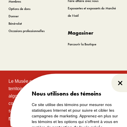
Faire affaire avec nous
Membres
Exposantes et exposants du Marché
Options de dons
de Noël
Donner
Bénévolat
Occasions professionnelles
Magasiner
Parcourir la Boutique
Le Musée canadien de l’histoire est situé sur le
Fer
territoire traditionnel et non cédé des communautés
Nous utilisons des témoins
algonquines Anishinabeg. Ce territoire a eu et
continue d’avoir une grande importance historique,
Ce site utilise des témoins pour mesurer nos
statistiques Internet et pour suivre et cibler les
spirituelle et sacrée.
Lire l’intégralité de la
campagnes de marketing. Apprenez-en plus sur
reconnaissance territoriale.
les témoins et les options qui s’offrent à vous en