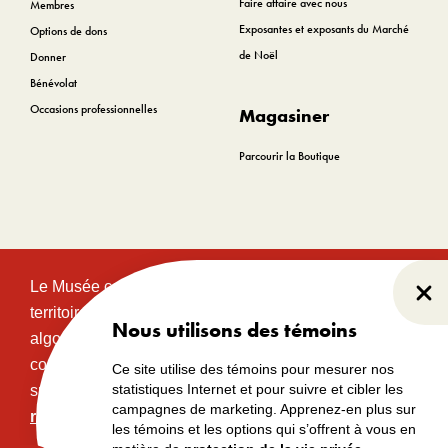
Faire affaire avec nous
Membres
Exposantes et exposants du Marché
Options de dons
de Noël
Donner
Bénévolat
Occasions professionnelles
Magasiner
Parcourir la Boutique
Le Musée canadien de l’histoire est situé sur le
Fer
territoire traditionnel et non cédé des communautés
Nous utilisons des témoins
algonquines Anishinabeg. Ce territoire a eu et
continue d’avoir une grande importance historique,
Ce site utilise des témoins pour mesurer nos
statistiques Internet et pour suivre et cibler les
spirituelle et sacrée.
Lire l’intégralité de la
campagnes de marketing. Apprenez-en plus sur
reconnaissance territoriale.
les témoins et les options qui s’offrent à vous en