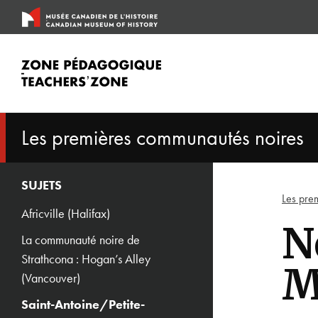
Passer
au
contenu
Les premières communautés noires
SUJETS
Les pre
Africville (Halifax)
N
La communauté noire de
Strathcona : Hogan’s Alley
M
(Vancouver)
Saint-Antoine/Petite-