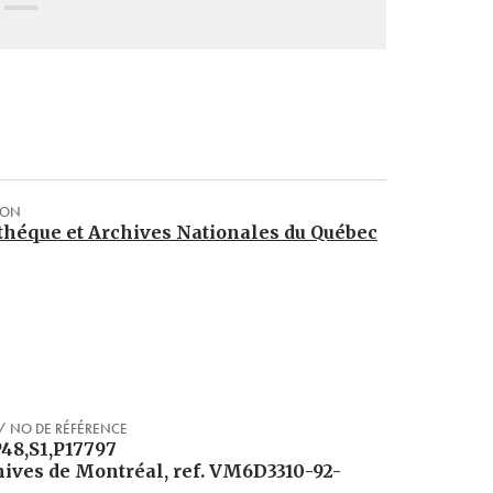
ION
théque et Archives Nationales du Québec
/ NO DE RÉFÉRENCE
P48,S1,P17797

hives de Montréal, ref. VM6D3310-92-