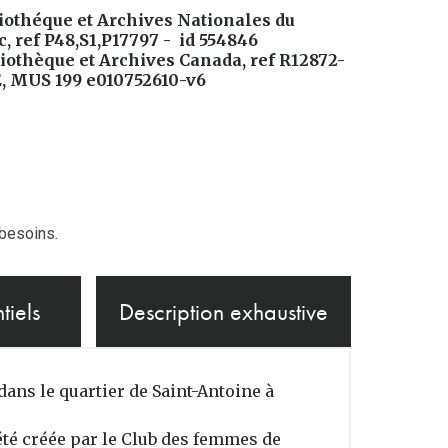
liothéque et Archives Nationales du 
, ref P48,S1,P17797 -  id 554846

liothèque et Archives Canada, ref R12872-
E, MUS 199 e010752610-v6

 besoins.
tiels
Description exhaustive
ans le quartier de Saint-Antoine à
été créée par le Club des femmes de