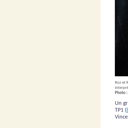
Roz et 
interpr
Photo :
Un gr
TP1 (
Vince