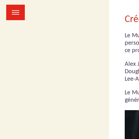
Sautez
vers
le
Cré
contenu
principal
Le Mu
perso
ce pro
Alex 
Dougl
Lee-
Le Mu
génér