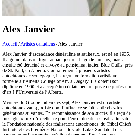
Alex Janvier
Accueil
/
Artistes canadiens
/
Alex Janvier
Alex Janvier, d’ascendance dénésuline et saulteaux, est né en 1935.
Alex
Il a grandi dans un foyer aimant jusqu’à l’âge de huit ans, mais a
Janvier,
ensuite été déraciné et envoyé au pensionnat indien Blue Quills, près
d’ascendance
de St. Paul, en Alberta. Contrairement à plusieurs artistes
dénésuline
autochtones de son époque, il a reçu une formation artistique
et
formelle à l’Alberta College of Art, à Calgary. Il a obtenu son
saulteaux,
diplôme en 1960 et a accepté immédiatement un poste de professeur
est
d’art à l’Université de l’Alberta.
né
en
Membre du Groupe indien des sept, Alex Janvier est un artiste
1935.
autochtone avant-gardiste dont l’influence se fait sentir chez les
Il
générations suivantes. En reconnaissance de son succès, il a reçu de
a
prestigieux prix d’excellence pour l’ensemble de ses réalisations de
grandi
la Fondation nationale des réalisations autochtones, du Tribal Chiefs
dans
Institute et des Premières Nations de Cold Lake. Son talent et sa
un
passion pour l’expression créative demeurent forts à ce jour.