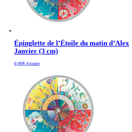
product
page
Épinglette de l’Étoile du matin d’Alex
Janvier (3 cm)
6,99
$
Ajouter