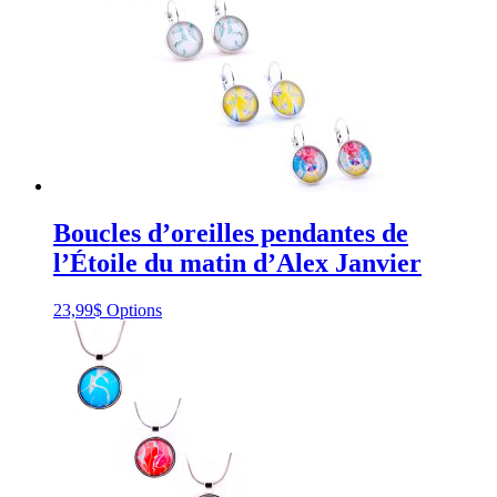
be
chosen
on
the
product
page
Boucles d’oreilles pendantes de
l’Étoile du matin d’Alex Janvier
This
23,99
$
Options
product
has
multiple
variants.
The
options
may
be
chosen