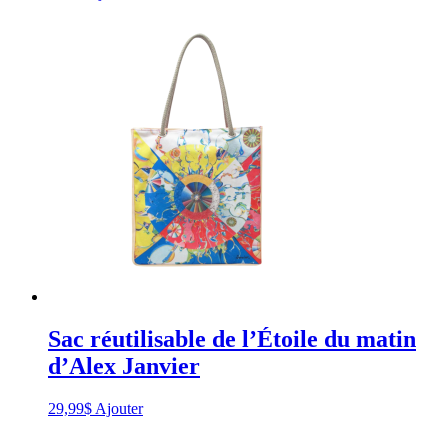
de
prestigieux
prix
d’excellence
pour
l’ensemble
de
ses
réalisations
de
la
Fondation
nationale
des
réalisations
autochtones,
du
Tribal
Chiefs
Sac réutilisable de l’Étoile du matin
Institute
d’Alex Janvier
et
des
Premières
29,99
$
Ajouter
Nations
de