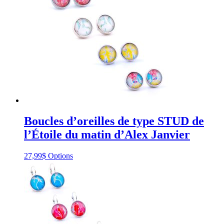
Boucles d’oreilles de type STUD de
l’Étoile du matin d’Alex Janvier
This
27,99
$
Options
product
has
multiple
variants.
The
options
may