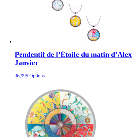
on
the
product
page
Pendentif de l’Étoile du matin d’Alex
Janvier
This
36,99
$
Options
product
has
multiple
variants.
The
options
may
be
chosen
on
the