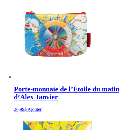
Cold
Lake.
Son
talent
et
sa
passion
pour
l’expression
créative
demeurent
forts
à
ce
jour.
Porte-monnaie de l’Étoile du matin
d’Alex Janvier
26,99
$
Ajouter