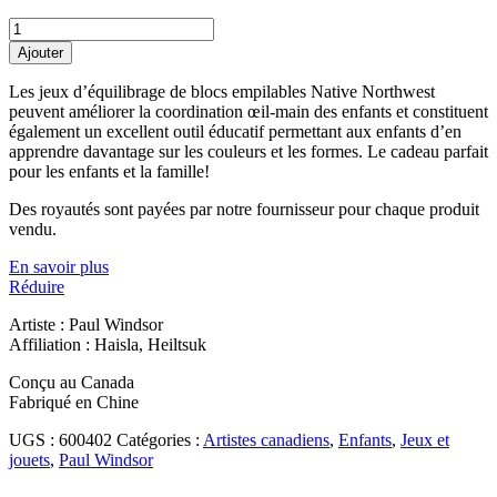
Jeu
d'équilibre
Ajouter
de
blocs
Les jeux d’équilibrage de blocs empilables Native Northwest
superposés
peuvent améliorer la coordination œil-main des enfants et constituent
-
également un excellent outil éducatif permettant aux enfants d’en
Saumon
apprendre davantage sur les couleurs et les formes. Le cadeau parfait
et
pour les enfants et la famille!
œufs
quantity
Des royautés sont payées par notre fournisseur pour chaque produit
vendu.
En savoir plus
Réduire
Artiste : Paul Windsor
Affiliation : Haisla, Heiltsuk
Conçu au Canada
Fabriqué en Chine
UGS :
600402
Catégories :
Artistes canadiens
,
Enfants
,
Jeux et
jouets
,
Paul Windsor