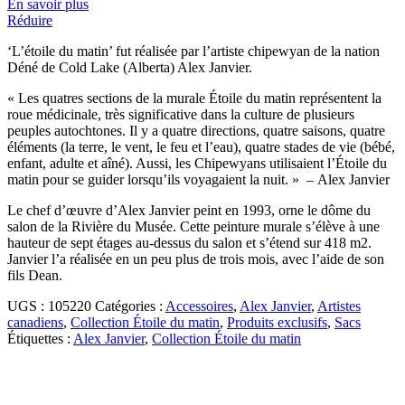
En savoir plus
Réduire
‘L’étoile du matin’ fut réalisée par l’artiste chipewyan de la nation
Déné de Cold Lake (Alberta) Alex Janvier.
« Les quatres sections de la murale Étoile du matin représentent la
roue médicinale, très significative dans la culture de plusieurs
peuples autochtones. Il y a quatre directions, quatre saisons, quatre
éléments (la terre, le vent, le feu et l’eau), quatre stades de vie (bébé,
enfant, adulte et aîné). Aussi, les Chipewyans utilisaient l’Étoile du
matin pour se guider lorsqu’ils voyagaient la nuit. » – Alex Janvier
Le chef d’œuvre d’Alex Janvier peint en 1993, orne le dôme du
salon de la Rivière du Musée. Cette peinture murale s’élève à une
hauteur de sept étages au-dessus du salon et s’étend sur 418 m2.
Janvier l’a réalisée en un peu plus de trois mois, avec l’aide de son
fils Dean.
UGS :
105220
Catégories :
Accessoires
,
Alex Janvier
,
Artistes
canadiens
,
Collection Étoile du matin
,
Produits exclusifs
,
Sacs
Étiquettes :
Alex Janvier
,
Collection Étoile du matin