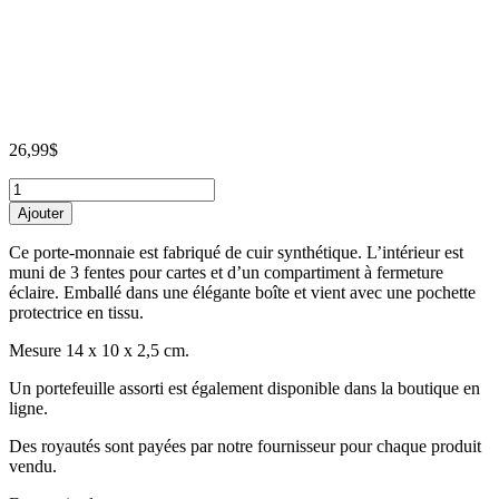
26,99
$
Porte-
monnaie
Ajouter
de
l'Étoile
Ce porte-monnaie est fabriqué de cuir synthétique. L’intérieur est
du
muni de 3 fentes pour cartes et d’un compartiment à fermeture
matin
éclaire. Emballé dans une élégante boîte et vient avec une pochette
d'Alex
protectrice en tissu.
Janvier
quantity
Mesure 14 x 10 x 2,5 cm.
Un portefeuille assorti est également disponible dans la boutique en
ligne.
Des royautés sont payées par notre fournisseur pour chaque produit
vendu.