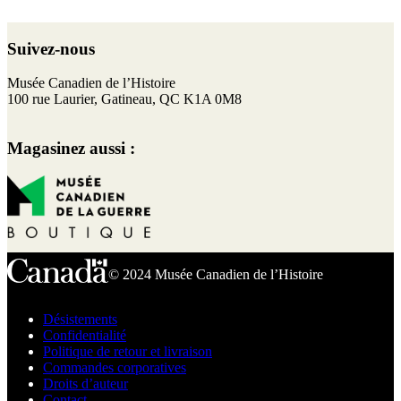
Retour
au
Suivez-nous
haut
de
F
I
T
Y
Musée Canadien de l’Histoire
page
a
n
w
o
100 rue Laurier, Gatineau, QC K1A 0M8
c
s
i
u
e
t
t
T
Magasinez aussi :
b
a
t
u
o
g
e
b
o
r
r
e
k
a
m
© 2024 Musée Canadien de l’Histoire
Désistements
Confidentialité
Politique de retour et livraison
Commandes corporatives
Droits d’auteur
Contact