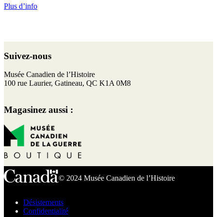
Plus d’info
Retour
au
Suivez-nous
haut
de
F
I
T
Y
Musée Canadien de l’Histoire
page
a
n
w
o
100 rue Laurier, Gatineau, QC K1A 0M8
c
s
i
u
e
t
t
T
Magasinez aussi :
b
a
t
u
o
g
e
b
o
r
r
e
k
a
m
© 2024 Musée Canadien de l’Histoire
Désistements
Confidentialité