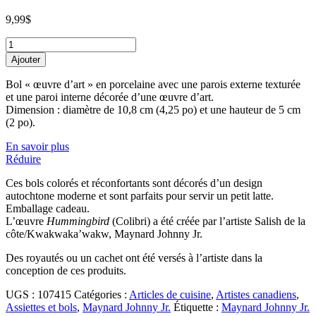
9,99
$
Petit
bol
Ajouter
en
porcelaine
Bol « œuvre d’art » en porcelaine avec une parois externe texturée
-
et une paroi interne décorée d’une œuvre d’art.
Hummingbird
Dimension : diamètre de 10,8 cm (4,25 po) et une hauteur de 5 cm
de
(2 po).
Maynard
Johnny
En savoir plus
Jr.
Réduire
quantity
Ces bols colorés et réconfortants sont décorés d’un design
autochtone moderne et sont parfaits pour servir un petit latte.
Emballage cadeau.
L’œuvre
Hummingbird
(Colibri) a été créée par l’artiste Salish de la
côte/Kwakwaka’wakw, Maynard Johnny Jr.
Des royautés ou un cachet ont été versés à l’artiste dans la
conception de ces produits.
UGS :
107415
Catégories :
Articles de cuisine
,
Artistes canadiens
,
Assiettes et bols
,
Maynard Johnny Jr.
Étiquette :
Maynard Johnny Jr.