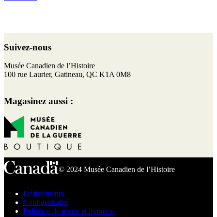
Retour
au
Suivez-nous
haut
de
F
I
T
Y
Musée Canadien de l’Histoire
page
a
n
w
o
100 rue Laurier, Gatineau, QC K1A 0M8
c
s
i
u
e
t
t
T
Magasinez aussi :
b
a
t
u
o
g
e
b
o
r
r
e
k
a
m
© 2024 Musée Canadien de l’Histoire
Désistements
Confidentialité
Politique de retour et livraison