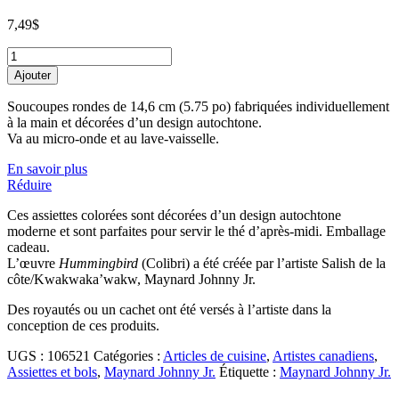
7,49
$
Soucoupe
en
Ajouter
porcelaine
-
Soucoupes rondes de 14,6 cm (5.75 po) fabriquées individuellement
Hummingbird
à la main et décorées d’un design autochtone.
de
Va au micro-onde et au lave-vaisselle.
Maynard
Johnny
En savoir plus
Jr.
Réduire
quantity
Ces assiettes colorées sont décorées d’un design autochtone
moderne et sont parfaites pour servir le thé d’après-midi. Emballage
cadeau.
L’œuvre
Hummingbird
(Colibri) a été créée par l’artiste Salish de la
côte/Kwakwaka’wakw, Maynard Johnny Jr.
Des royautés ou un cachet ont été versés à l’artiste dans la
conception de ces produits.
UGS :
106521
Catégories :
Articles de cuisine
,
Artistes canadiens
,
Assiettes et bols
,
Maynard Johnny Jr.
Étiquette :
Maynard Johnny Jr.