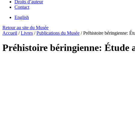
Droits d’auteur
Contact
English
Retour au site du Musée
Accueil
/
Livres
/
Publications du Musée
/
Préhistoire béringienne: É
Préhistoire béringienne: Étude 