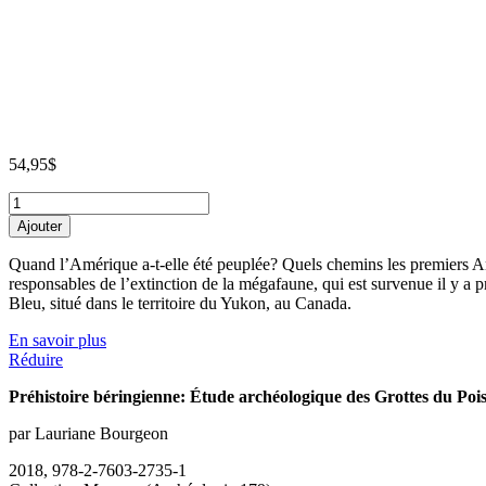
54,95
$
Préhistoire
béringienne:
Ajouter
Étude
archéologique
Quand l’Amérique a-t-elle été peuplée? Quels chemins les premiers Amé
des
responsables de l’extinction de la mégafaune, qui est survenue il y a 
Grottes
Bleu, situé dans le territoire du Yukon, au Canada.
du
Poisson-
En savoir plus
Bleu
Réduire
(Yukon)
quantity
Préhistoire béringienne: Étude archéologique des Grottes du Po
par Lauriane Bourgeon
2018, 978-2-7603-2735-1