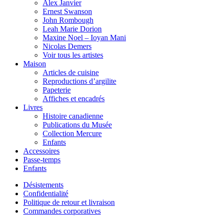
Alex Janvier
Ernest Swanson
John Rombough
Leah Marie Dorion
Maxine Noel – Ioyan Mani
Nicolas Demers
Voir tous les artistes
Maison
Articles de cuisine
Reproductions d’argilite
Papeterie
Affiches et encadrés
Livres
Histoire canadienne
Publications du Musée
Collection Mercure
Enfants
Accessoires
Passe-temps
Enfants
Désistements
Confidentialité
Politique de retour et livraison
Commandes corporatives