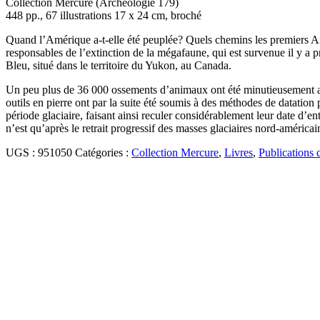
Collection Mercure (Archéologie 179)
448 pp., 67 illustrations 17 x 24 cm, broché
Quand l’Amérique a-t-elle été peuplée? Quels chemins les premiers Amé
responsables de l’extinction de la mégafaune, qui est survenue il y a 
Bleu, situé dans le territoire du Yukon, au Canada.
Un peu plus de 36 000 ossements d’animaux ont été minutieusement analy
outils en pierre ont par la suite été soumis à des méthodes de datation
période glaciaire, faisant ainsi reculer considérablement leur date d’
n’est qu’après le retrait progressif des masses glaciaires nord-américa
UGS :
951050
Catégories :
Collection Mercure
,
Livres
,
Publications