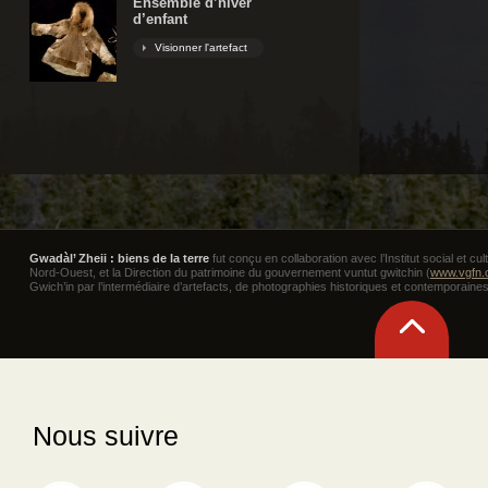
Ensemble d’hiver
d’enfant
Visionner l'artefact
Gwadàl’ Zheii : biens de la terre
fut conçu en collaboration avec l’Institut social et cult
Nord-Ouest, et la Direction du patrimoine du gouvernement vuntut gwitchin (
www.vgfn.
Gwich’in par l’intermédiaire d’artefacts, de photographies historiques et contemporaines,
Retour
en
haut
Nous suivre