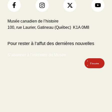
Musée canadien de l’histoire
100, rue Laurier, Gatineau (Québec) K1A 0M8
Pour rester à l’affut des dernières nouvelles
S’abonner à l’infolettre du Musée
S’inscrire
À propos
Réservation
d’évènement
Notre mission
Options de location de salles
Mieux nous connaitre
Services traiteur
Gouvernance
Notre histoire
Plan d’accessibilité