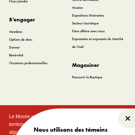
Nous joindre
Musées
Expositions itinérantes
S’engager
Secteur touristique
Faire affaire avec nous
Membres
Exposantes et exposants du Marché
Options de dons
de Noël
Donner
Bénévolat
Occasions professionnelles
Magasiner
Parcourir la Boutique
Le Musée canadien de l’histoire est situé sur le
Fer
territoire traditionnel et non cédé des communautés
Nous utilisons des témoins
algonquines Anishinabeg. Ce territoire a eu et