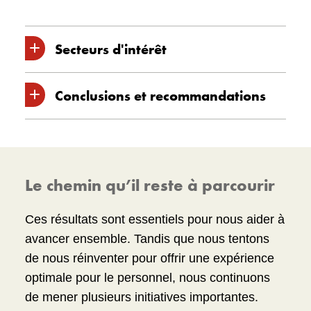
Secteurs d'intérêt
Conclusions et recommandations
L’Évaluation des effectifs s’articulait
autour de quatre secteurs d’intérêt :
L’Évaluation a produit cinq grandes
Culture
conclusions :
Mobilisation du personnel
Le chemin qu’il reste à parcourir
Le personnel a un fort sentiment de loyauté
Bienêtre
et d’engagement envers le mandat des
Ces résultats sont essentiels pour nous aider à
Diversité et inclusion
Musées. Le personnel est mobilisé et
avancer ensemble. Tandis que nous tentons
ressent un sentiment de fierté et de
de nous réinventer pour offrir une expérience
Le processus d’évaluation comprenait :
réussite.
optimale pour le personnel, nous continuons
de mener plusieurs initiatives importantes.
La confiance et le bienêtre sont le plus
des entrevues avec la haute direction;