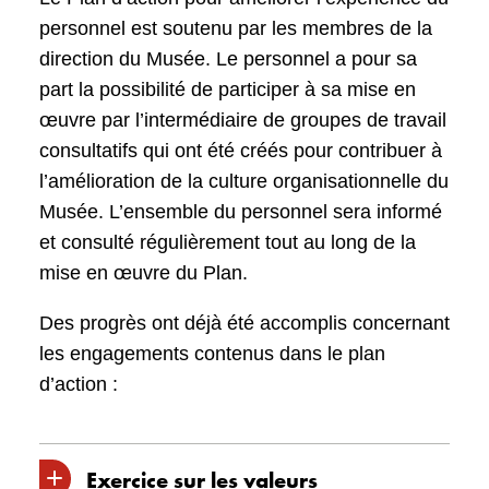
changements dans ses politiques,
personnel est soutenu par les membres de la
programmes et services, notamment en
direction du Musée. Le personnel a pour sa
renouvelant sa Politique de prévention de
part la possibilité de participer à sa mise en
la violence et du harcèlement en milieu de
œuvre par l’intermédiaire de groupes de travail
travail.
consultatifs qui ont été créés pour contribuer à
Il y a un grand appétit de changement et un
l’amélioration de la culture organisationnelle du
sentiment que le temps d’agir est arrivé.
Musée. L’ensemble du personnel sera informé
et consulté régulièrement tout au long de la
L’Évaluation de l’effectif a produit six
mise en œuvre du Plan.
recommandations :
Des progrès ont déjà été accomplis concernant
Définir nos valeurs fondamentales
les engagements contenus dans le plan
S’efforcer de développer le leadeurship, le
d’action :
mentorat et la formation
Stabiliser le leadeurship des équipes
Exercice sur les valeurs