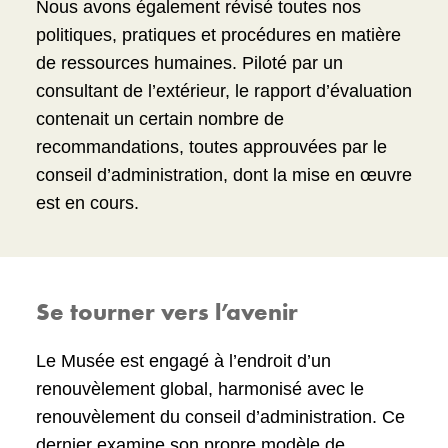
systèmes bien enracinés qui doivent changer.
Nous avons également révisé toutes nos
le Musée a publié son premier
Plan
une communauté tandis que nous nous
Ainsi, nous amorçons un cheminement
politiques, pratiques et procédures en matière
d’accessibilité
. Nous nous engageons à
employons à stabiliser le leadeurship.
d’apprentissage, tout en augmentant la
de ressources humaines. Piloté par un
améliorer l’accessibilité en mettant en œuvre
sensibilisation et la proactivité en matière de
consultant de l’extérieur, le rapport d’évaluation
ce Plan au cours des trois prochaines années.
diversité et d’inclusion.
contenait un certain nombre de
Pour en savoir plus sur le Plan d’accessibilité
recommandations, toutes approuvées par le
du Musée, veuillez consulter la
version
conseil d’administration, dont la mise en œuvre
électronique
compatible avec les technologies
est en cours.
d’assistance.
Read the Accessibility Plan: Year 1 Progress Report
Se tourner vers l’avenir
Le Musée est engagé à l’endroit d’un
renouvèlement global, harmonisé avec le
renouvèlement du conseil d’administration. Ce
dernier examine son propre modèle de