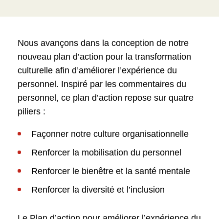
souvent créés par les équipes immédiates.
des entrevues optionnelles avec plusieurs
Les membres du personnel ont exprimé
membres de la gestion et du personnel;
leur confiance dans leurs gestionnaires et
Nous avançons dans la conception de notre
un sondage anonyme distribué à tout le
leurs proches collègues au sein d’une
nouveau plan d’action pour la transformation
personnel;
équipe solidaire.
culturelle afin d’améliorer l’expérience du
plusieurs groupes de discussion avec le
Cela dit, l’Évaluation des effectifs a aussi
personnel. Inspiré par les commentaires du
personnel dans les deux Musées.
révélé l’existence de questions de
personnel, ce plan d’action repose sur quatre
confiance envers la direction et les autres
piliers :
équipes, notamment la tolérance de
comportements indésirables qui se
Façonner notre culture organisationnelle
poursuivent et le sentiment d’instabilité
Renforcer la mobilisation du personnel
ressenti par le personnel en raison des
Renforcer le bienêtre et la santé mentale
intérims et des priorités changeantes.
Renforcer la diversité et l’inclusion
Des progrès sont en cours. La division
Personnes et culture a fait de grands
Le Plan d’action pour améliorer l’expérience du