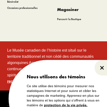
Bénévolat
Occasions professionnelles
Magasiner
Parcourir la Boutique
Le Musée canadien de l’histoire est situé sur le
territoire traditionnel et non cédé des communautés
algonquines Anishinabeg. Ce territoire a eu et
continue d’avoir une grande importance historique,
Fer
spirituelle et sacrée.
Lire l’intégralité de la
Nous utilisons des témoins
reconnaissance territoriale.
Ce site utilise des témoins pour mesurer nos
statistiques Internet et pour suivre et cibler les
campagnes de marketing. Apprenez-en plus sur
Droits d’auteur
Avertissements
Avis de confidentialité
les témoins et les options qui s’offrent à vous en
matière de
protection de la vie privée.