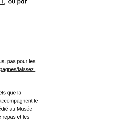
21
, ou par
.
s, pas pour les
pagnes/laissez-
els que la
ui accompagnent le
dédié au Musée
 repas et les