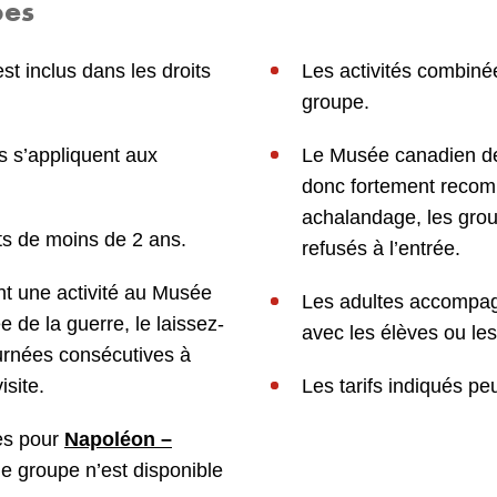
pes
st inclus dans les droits
Les activités combiné
groupe.
s s’appliquent aux
Le Musée canadien des 
donc fortement recom
achalandage, les grou
nts de moins de 2 ans.
refusés à l’entrée.
nt une activité au Musée
Les adultes accompag
e de la guerre, le laissez-
avec les élèves ou les
ournées consécutives à
isite.
Les tarifs indiqués pe
res pour
Napoléon –
de groupe n’est disponible