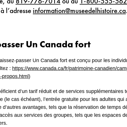
e, au
819-776-7014
ou au
1-800-555-56
 à l’adresse
information@museedelhistoire.ca
passer Un Canada fort
ssez-passer Un Canada fort est conçu pour les individu
ltez :
https://www.canada.ca/fr/patrimoine-canadien/cam
-propos.html
)
icient d’un tarif réduit et de services supplémentaires t
te (le cas échéant), l’entrée gratuite pour les adultes q
e d’autres avantages, tels que la réservation de temps 
l’accès aux services des groupes, tels que les espaces de
ers.