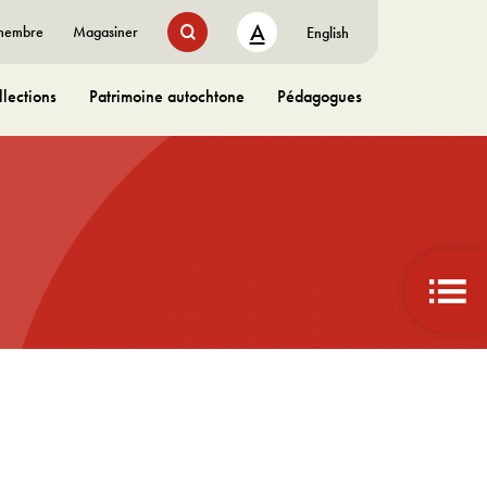
A
 membre
Magasiner
English
lections
Patrimoine autochtone
Pédagogues
bascu
aux
liens
rapid