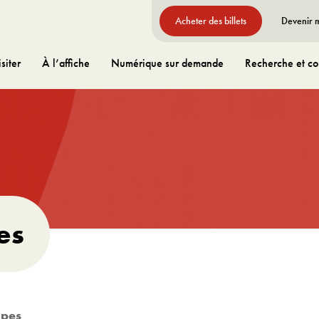
Acheter des billets
Devenir
siter
À l’affiche
Numérique sur demande
Recherche et col
es
upes