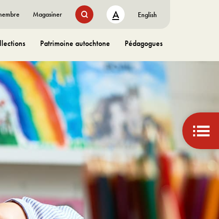
A
 membre
Magasiner
English
lections
Patrimoine autochtone
Pédagogues
bascu
aux
liens
rapid