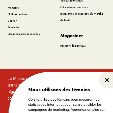
Secteur touristique
Faire affaire avec nous
Membres
Exposantes et exposants du Marché
Options de dons
de Noël
Donner
Bénévolat
Occasions professionnelles
Magasiner
Parcourir la Boutique
Le Musée canadien de l’histoire est situé sur le
Fer
territoire traditionnel et non cédé des communautés
Nous utilisons des témoins
algonquines Anishinabeg. Ce territoire a eu et
continue d’avoir une grande importance historique,
Ce site utilise des témoins pour mesurer nos
statistiques Internet et pour suivre et cibler les
spirituelle et sacrée.
Lire l’intégralité de la
campagnes de marketing. Apprenez-en plus sur
reconnaissance territoriale.