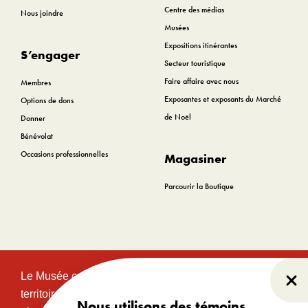
Centre des médias
Nous joindre
Musées
Expositions itinérantes
S’engager
Secteur touristique
Faire affaire avec nous
Membres
Exposantes et exposants du Marché
Options de dons
de Noël
Donner
Bénévolat
Occasions professionnelles
Magasiner
Parcourir la Boutique
Le Musée canadien de l’histoire est situé sur le
Fer
territoire traditionnel et non cédé des communautés
Nous utilisons des témoins