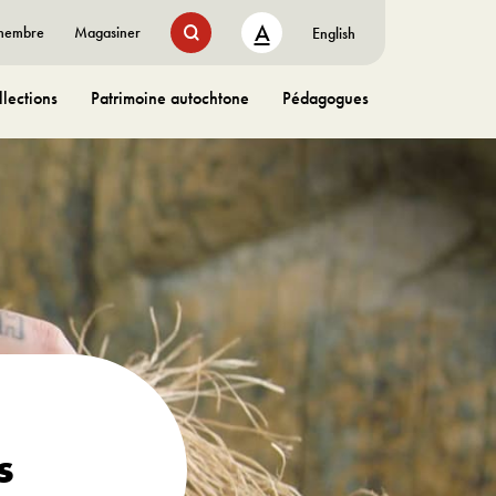
A
 membre
Magasiner
English
lections
Patrimoine autochtone
Pédagogues
s