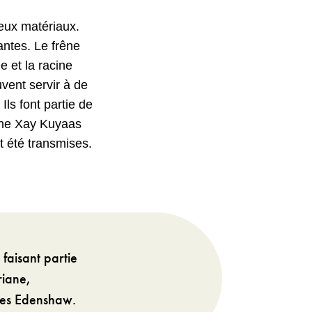
reux matériaux.
antes. Le frêne
e et la racine
vent servir à de
ls font partie de
ane Xay Kuyaas
t été transmises.
faisant partie
riane,
les Edenshaw.