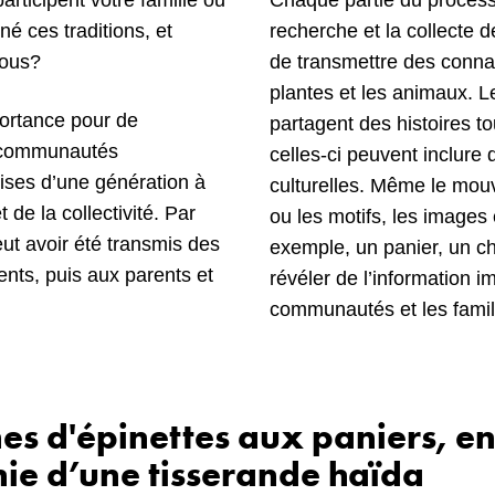
articipent votre famille ou
Chaque partie du process
 ces traditions, et
recherche et la collecte d
vous?
de transmettre des connai
plantes et les animaux. L
portance pour de
partagent des histoires to
s communautés
celles-ci peuvent inclure
mises d’une génération à
culturelles. Même le mo
 de la collectivité. Par
ou les motifs, les images e
ut avoir été transmis des
exemple, un panier, un c
nts, puis aux parents et
révéler de l’information i
communautés et les famil
nes d'épinettes aux paniers, e
e d’une tisserande haïda