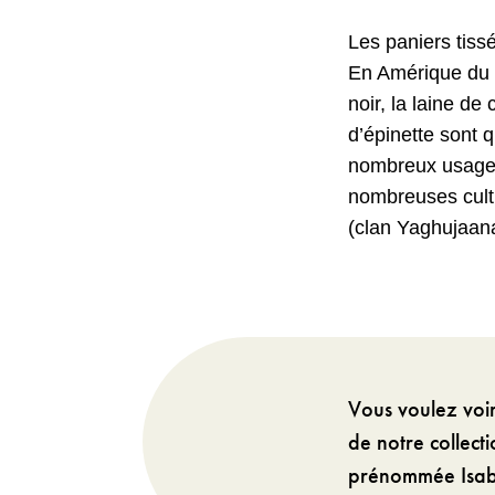
Les paniers tiss
En Amérique du N
noir, la laine d
d’épinette sont 
nombreux usages,
nombreuses cult
(clan Yaghujaana
Vous voulez voir
de notre collect
prénommée Isabe