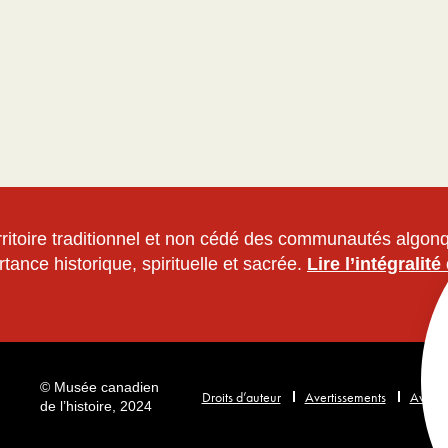
territoire traditionnel et non cédé des communautés algo
rtance historique, spirituelle et sacrée.
Lire l’intégralit
© Musée canadien
Droits d’auteur
Avertissements
Avis de
de l’histoire, 2024