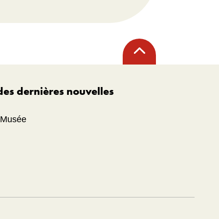
Retour
en
haut
 des dernières nouvelles
u Musée