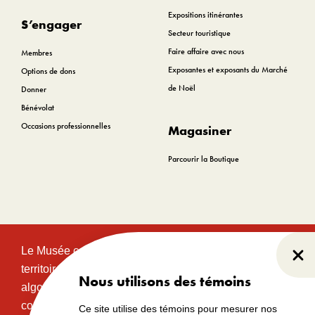
Expositions itinérantes
S’engager
Secteur touristique
Faire affaire avec nous
Membres
Exposantes et exposants du Marché
Options de dons
de Noël
Donner
Bénévolat
Occasions professionnelles
Magasiner
Parcourir la Boutique
Le Musée canadien de l’histoire est situé sur le
Fer
territoire traditionnel et non cédé des communautés
Nous utilisons des témoins
algonquines Anishinabeg. Ce territoire a eu et
continue d’avoir une grande importance historique,
Ce site utilise des témoins pour mesurer nos