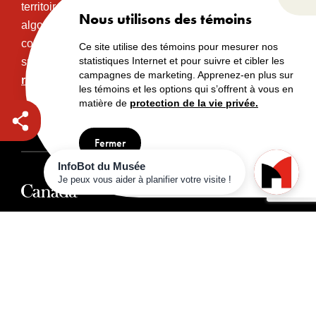
Fer
territoire traditionnel et non cédé des communautés
Nous utilisons des témoins
algonquines Anishinabeg. Ce territoire a eu et
continue d’avoir une grande importance historique,
Ce site utilise des témoins pour mesurer nos
statistiques Internet et pour suivre et cibler les
spirituelle et sacrée.
Lire l’intégralité de la
campagnes de marketing. Apprenez-en plus sur
reconnaissance territoriale.
les témoins et les options qui s’offrent à vous en
matière de
protection de la vie privée.
Droits d’auteur
Avertissements
Avis de confidentialité
Fermer
© Musée canadien de l’histoire, 2024
Visiter aussi :