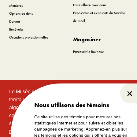
Faire affaire avec nous
Membres
Exposantes et exposants du Marché
Options de dons
de Noël
Donner
Bénévolat
Occasions professionnelles
Magasiner
Parcourir la Boutique
Le Musée canadien de l’histoire est situé sur le
Fer
territoire traditionnel et non cédé des communautés
Nous utilisons des témoins
algonquines Anishinabeg. Ce territoire a eu et
continue d’avoir une grande importance historique,
Ce site utilise des témoins pour mesurer nos
statistiques Internet et pour suivre et cibler les
spirituelle et sacrée.
Lire l’intégralité de la
campagnes de marketing. Apprenez-en plus sur
reconnaissance territoriale.
les témoins et les options qui s’offrent à vous en