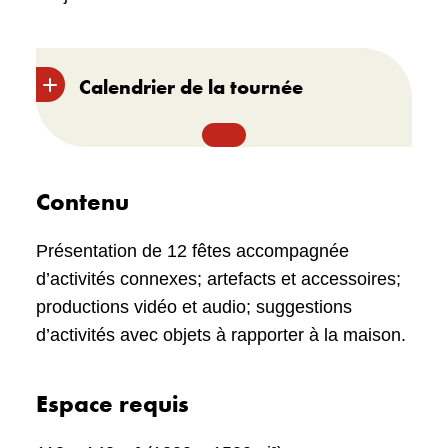
Calendrier de la tournée
Heritage Park Historical Village
,
Calgary (Alb.) |
8 Novembre 2025 –
Contenu
28 fevrier 2026
Musée POP
, Trois-Rivières (Qc) |
18
Présentation de 12 fêtes accompagnée
mai 2024 – 14 septembre 2024
d’activités connexes; artefacts et accessoires;
productions vidéo et audio; suggestions
Timmins Museum: National
d’activités avec objets à rapporter à la maison.
Exhibition Center
, Timmins (Ont.)
(lien disponible en anglais
seulement) |
3 février – 28 avril
Espace requis
2024