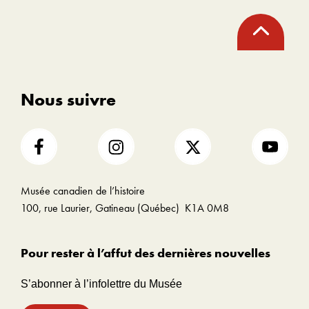
Red Deer Museum & Art Gallery
,
Retour
Red Deer (Alb.) (lien disponible en
en
haut
anglais seulement) |
11 juillet 2015
– 27 septembre 2015
Nous suivre
Musée canadien de l’histoire
100, rue Laurier, Gatineau (Québec) K1A 0M8
Pour rester à l’affut des dernières nouvelles
S’abonner à l’infolettre du Musée