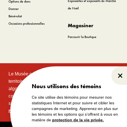
Exposantes et exposants du Marché
Options de dons
de Noël
Donner
Bénévolat
Occasions professionnelles
Magasiner
Parcourir la Boutique
Le Musée canadien de l’histoire est situé sur le
Fer
territoire traditionnel et non cédé des communautés
Nous utilisons des témoins
algonquines Anishinabeg. Ce territoire a eu et
continue d’avoir une grande importance historique,
Ce site utilise des témoins pour mesurer nos
statistiques Internet et pour suivre et cibler les
spirituelle et sacrée.
Lire l’intégralité de la
campagnes de marketing. Apprenez-en plus sur
reconnaissance territoriale.
les témoins et les options qui s’offrent à vous en
matière de
protection de la vie privée.