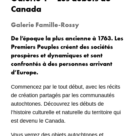
Canada
Jeune adulte
12,5 $
Galerie Famille-Rossy
(18-24)
De l’époque la plus ancienne à 1763. Les
Enfant
GRATUIT
Premiers Peuples créent des sociétés
(3-17)
prospères et dynamiques et sont
confrontés à des personnes arrivant
Bébé
GRATUIT
d’Europe.
(0-2) <a name="napoleon"></a>
Commencez par le tout début, avec les récits
de création partagés par les communautés
autochtones. Découvrez les débuts de
l’histoire culturelle et naturelle du territoire qui
est devenu le Canada.
Vous verrez des objets autochtones et