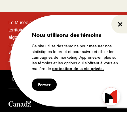
Le Musée canadien de l’histoire est situé sur le
Fer
territoire traditionnel et non cédé des communautés
Nous utilisons des témoins
algonquines Anishinabeg. Ce territoire a eu et
continue d’avoir une grande importance historique,
Ce site utilise des témoins pour mesurer nos
statistiques Internet et pour suivre et cibler les
spirituelle et sacrée.
Lire l’intégralité de la
campagnes de marketing. Apprenez-en plus sur
reconnaissance territoriale.
les témoins et les options qui s’offrent à vous en
matière de
protection de la vie privée.
Droits d’auteur
Avertissements
Avis de confidentialité
Fermer
© Musée canadien de l’histoire, 2024