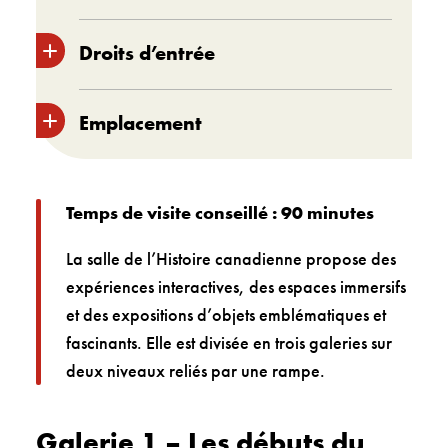
Lun
9 h à 18 h
Droits d’entrée
Mar
9 h à 18 h
Économisez 10 % lorsque vous
Emplacement
Mer
9 h à 18 h
réservez vos billets en ligne
!
Jeu
9 h à 19 h
Taxes non comprises. Les prix sont
Niveaux 3 et 4
Ven
9 h à 18 h
Télécharger le guide du Musée
sujets à changement sans préavis.
Temps de visite conseillé : 90 minutes
Des billets séparés sont
Français (format PDF)
Sam
9 h à 18 h
La salle de l’Histoire canadienne propose des
nécessaires pour
Napoléon –
Algonquin (anishinabemowin)
Dim
9 h à 18 h
expériences interactives, des espaces immersifs
L’épopée immersive
.
(format PDF)
et des expositions d’objets emblématiques et
fascinants. Elle est divisée en trois galeries sur
Inuktitut (format PDF)
Adulte
25 $
deux niveaux reliés par une rampe.
Michif cri (format PDF)
Personne ainée
23 $
Galerie 1 – Les débuts du
(65+)