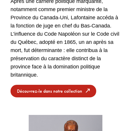
Après une carrière politique marquante,
Mais [Joséphine] me l’avait prédit, que ces
notamment comme premier ministre de la
malheureuses coquettes [conquêtes?]
Province du Canada-Uni, Lafontaine accéda à
Le soir je serai malheureux car j’étais trop
la fonction de juge en chef du Bas-Canada.
audacieux
L’influence du Code Napoléon sur le Code civil
du Québec, adopté en 1865, un an après sa
mort, fut déterminante : elle contribua à la
préservation du caractère distinct de la
province face à la domination politique
britannique.
Découvrez-le dans notre collection