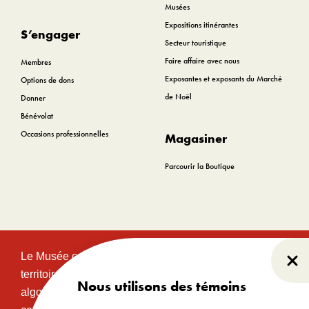
Musées
Expositions itinérantes
S’engager
Secteur touristique
Faire affaire avec nous
Membres
Exposantes et exposants du Marché
Options de dons
de Noël
Donner
Bénévolat
Occasions professionnelles
Magasiner
Parcourir la Boutique
Le Musée canadien de l’histoire est situé sur le
Fer
territoire traditionnel et non cédé des communautés
Nous utilisons des témoins
algonquines Anishinabeg. Ce territoire a eu et