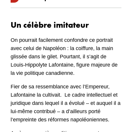
Du temps que j’étais empereur
Un célèbre imitateur
Note: Chantée par le père de M.A. Breton
On pourrait facilement confondre ce portrait
(Marie-Ange Breton) (de Montréal)
avec celui de Napoléon : la coiffure, la main
Du temps que j’étais empereur,
glissée dans le gilet. Pourtant, il s’agit de
Louis-Hippolyte Lafontaine, figure majeure de
Du temps que je gouvernais la France
la vie politique canadienne.
Puissiez-vous garder mon souvenir
Fier de sa ressemblance avec l’Empereur,
Lafontaine la cultivait. Le cadre intellectuel et
Puissiez-vous garder ma couronne
juridique dans lequel il a évolué – et auquel il a
À l’ombre d’un soldat d’honneur
lui-même contribué – a d’ailleurs porté
l’empreinte des réformes napoléoniennes.
Je ne suis plus votre empereur