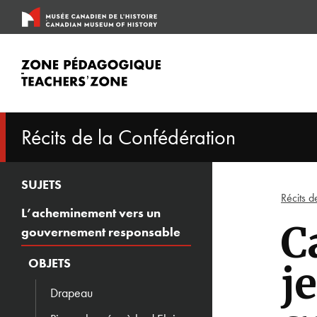
Passer
au
contenu
Récits de la Confédération
SUJETS
Récits d
L’acheminement vers un
C
gouvernement responsable
OBJETS
j
Drapeau