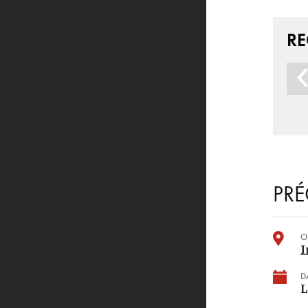
R
PRÉ
O
I
D
L