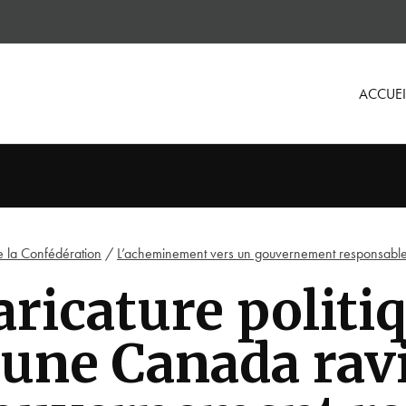
ACCUEI
e la Confédération
/
L’acheminement vers un gouvernement responsabl
aricature politi
eune Canada ravi