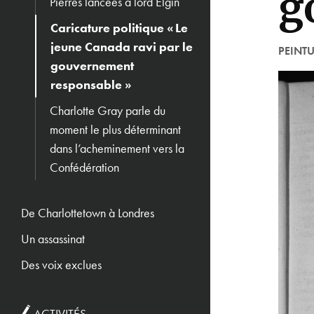
g
Pierres lancées à lord Elgin
Caricature politique « Le
jeune Canada ravi par le
PEINT
gouvernement
responsable »
Charlotte Gray parle du
moment le plus déterminant
dans l’acheminement vers la
Confédération
De Charlottetown à Londres
Un assassinat
Des voix exclues
ACTIVITÉS