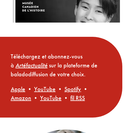
Téléchargez et abonnez-vous
à
Artéfactualité
sur la plateforme de
baladodiffusion de votre choix.
Apple
•
YouTube
•
Spotify
•
Amazon
•
YouTube
•
fil RSS