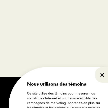
Parcourir la Boutique
Fer
Nous utilisons des témoins
Ce site utilise des témoins pour mesurer nos
statistiques Internet et pour suivre et cibler les
campagnes de marketing. Apprenez-en plus sur
les témoins et les options qui s’offrent à vous en