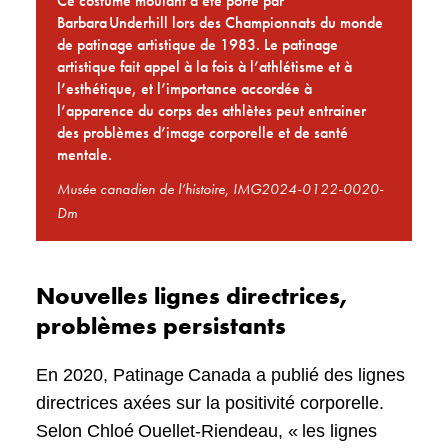
Ce costume moulant a été porté par
Barbara Underhill lors des Championnats du monde
de patinage artistique de 1983. Le patinage
artistique fait appel à la fois à l’athlétisme et à
l’esthétique, et l’importance accordée à
l’apparence du corps des athlètes peut entrainer
des problèmes d’image corporelle et de santé
mentale.
Musée canadien de l’histoire, IMG2024-0122-0020-
Dm
Nouvelles lignes directrices,
problèmes persistants
En 2020, Patinage Canada a publié des lignes
directrices axées sur la positivité corporelle.
Selon Chloé Ouellet-Riendeau, « les lignes