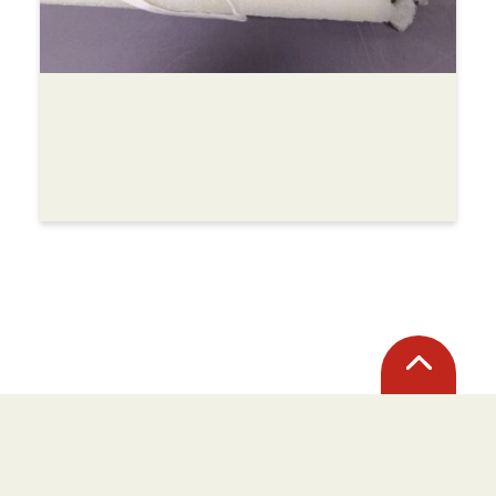
Retour
en
haut