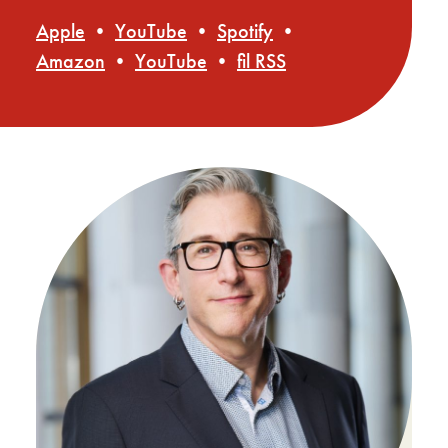
Apple
•
YouTube
•
Spotify
•
Amazon
•
YouTube
•
fil RSS