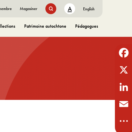
A
 membre
Magasiner
English
lections
Patrimoine autochtone
Pédagogues
Facebo
X
LinkedI
Email