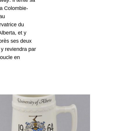
 la Colombie-
 au
rvatrice du
lberta, et y
Après ses deux
 y reviendra par
boucle en