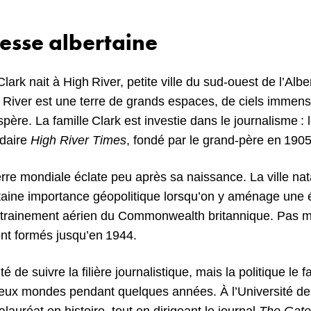
esse albertaine
ark nait à High River, petite ville du sud-ouest de l’Alber
h River est une terre de grands espaces, de ciels immens
spère. La famille Clark est investie dans le journalisme : 
adaire
High River Times
, fondé par le grand-père en 1905
e mondiale éclate peu après sa naissance. La ville nat
taine importance géopolitique lorsqu’on y aménage une 
rainement aérien du Commonwealth britannique. Pas m
ont formés jusqu’en 1944.
é de suivre la filière journalistique, mais la politique le fa
ux mondes pendant quelques années. À l’Université de l’
lauréat en histoire, tout en dirigeant le journal
The Gat