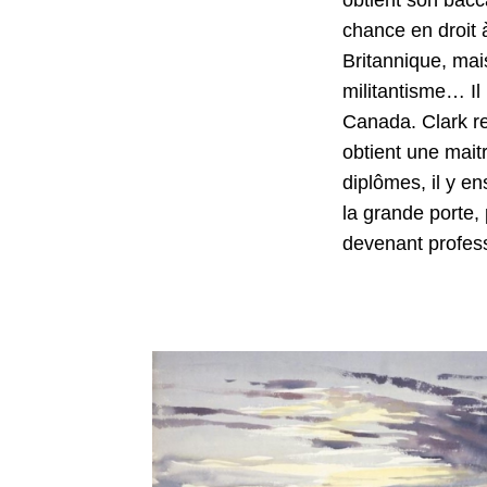
chance en droit à
Britannique, mai
militantisme… Il
Canada. Clark ren
obtient une mait
diplômes, il y e
la grande porte,
devenant profess