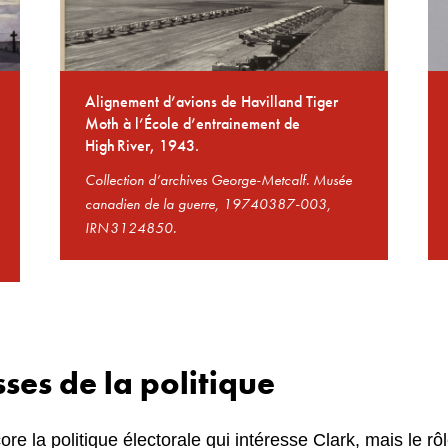
Alignement d’avions de Havilland Tiger
Moth à l’École d’entrainement de
High River, 1943.
Collection d’archives George-Metcalf. Musée
canadien de la guerre, 19740387-003,
IRN 3124850.
sses de la politique
re la politique électorale qui intéresse Clark, mais le rôl