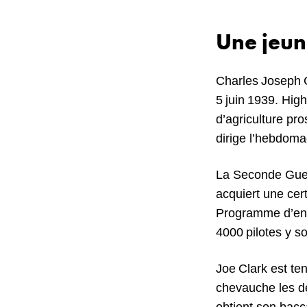
Une jeun
Charles Joseph Cl
5 juin 1939. Hig
d’agriculture pro
dirige l’hebdom
La Seconde Guerr
acquiert une cer
Programme d’ent
4000 pilotes y s
Joe Clark est tent
chevauche les de
obtient son bacca