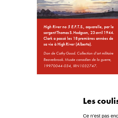
High River no 5 E.F.T.S.
, aquarelle, par le
sergent Thomas S. Hodgson, 23 avril 1944.
Clark a passé les 18 premières années de
sa vie à High River (Alberta).
Don de Cathy Good. Collection d’art militaire
Beaverbrook. Musée canadien de la guerre,
19970044-034, IRN 1032747.
Les couli
Ce n’est pas enco