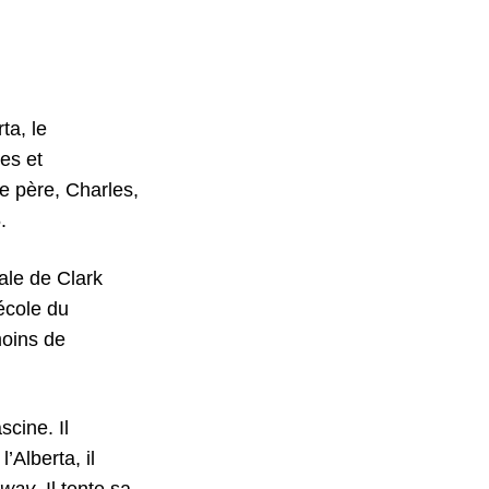
ta, le
es et
le père, Charles,
.
ale de Clark
école du
oins de
scine. Il
Alberta, il
eway
. Il tente sa