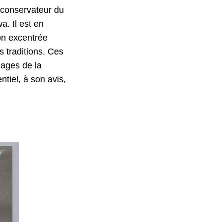
e-conservateur du
a. Il est en
on excentrée
s traditions. Ces
uages de la
tiel, à son avis,