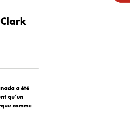
 Clark
anada a été
ent qu’un
marque comme