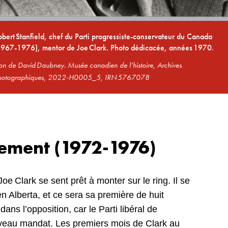
bert Stanfield, chef du Parti progressiste-conservateur du Canada
1967-1976), mentor de Joe Clark. Photo dédicacée, années 1970.
n de David Daubney. Musée canadien de l’histoire, Archives
hotographiques, 2022-H0005_5, IRN 5767078
lement (1972-1976)
oe Clark se sent prêt à monter sur le ring. Il se
 Alberta, et ce sera sa première de huit
 dans l’opposition, car le Parti libéral de
uveau mandat. Les premiers mois de Clark au