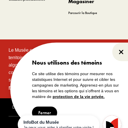
Magasiner
Parcourir la Boutique
Le Musée canadien de l’histoire est situé sur le
Fer
territoire traditionnel et non cédé des communautés
Nous utilisons des témoins
algonquines Anishinabeg. Ce territoire a eu et
continue d’avoir une grande importance historique,
Ce site utilise des témoins pour mesurer nos
statistiques Internet et pour suivre et cibler les
spirituelle et sacrée.
Lire l’intégralité de la
campagnes de marketing. Apprenez-en plus sur
reconnaissance territoriale.
les témoins et les options qui s’offrent à vous en
matière de
protection de la vie privée.
Droits d’auteur
Avertissements
Avis de confidentialité
Fermer