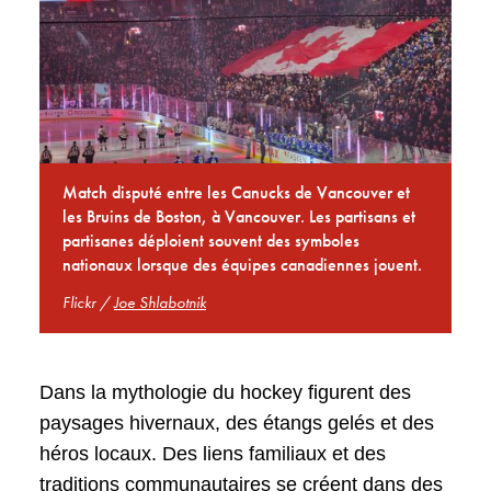
Match disputé entre les Canucks de Vancouver et
les Bruins de Boston, à Vancouver. Les partisans et
partisanes déploient souvent des symboles
nationaux lorsque des équipes canadiennes jouent.
Flickr /
Joe Shlabotnik
Dans la mythologie du hockey figurent des
paysages hivernaux, des étangs gelés et des
héros locaux. Des liens familiaux et des
traditions communautaires se créent dans des