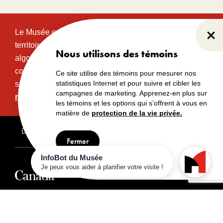
Le Musée canadien de l’histoire est situé sur le
Fer
territoire traditionnel et non cédé des communautés
Nous utilisons des témoins
algonquines Anishinabeg. Ce territoire a eu et
continue d’avoir une grande importance historique,
Ce site utilise des témoins pour mesurer nos
statistiques Internet et pour suivre et cibler les
spirituelle et sacrée.
Lire l’intégralité de la
campagnes de marketing. Apprenez-en plus sur
reconnaissance territoriale.
les témoins et les options qui s’offrent à vous en
matière de
protection de la vie privée.
Droits d’auteur
Avertissements
Avis de confidentialité
Fermer
© Musée canadien de l’histoire, 2024