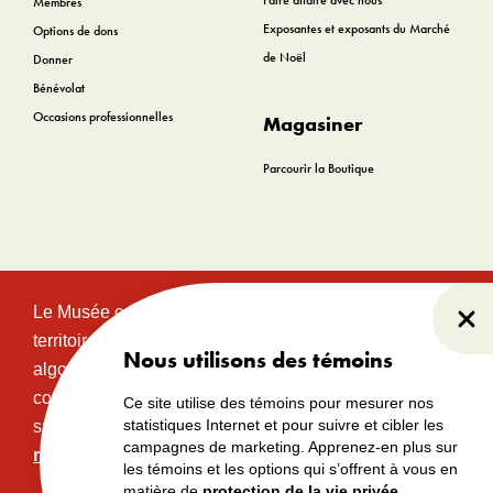
Faire affaire avec nous
Membres
Exposantes et exposants du Marché
Options de dons
de Noël
Donner
Bénévolat
Occasions professionnelles
Magasiner
Parcourir la Boutique
Le Musée canadien de l’histoire est situé sur le
Fer
territoire traditionnel et non cédé des communautés
Nous utilisons des témoins
algonquines Anishinabeg. Ce territoire a eu et
continue d’avoir une grande importance historique,
Ce site utilise des témoins pour mesurer nos
statistiques Internet et pour suivre et cibler les
spirituelle et sacrée.
Lire l’intégralité de la
campagnes de marketing. Apprenez-en plus sur
reconnaissance territoriale.
les témoins et les options qui s’offrent à vous en
matière de
protection de la vie privée.