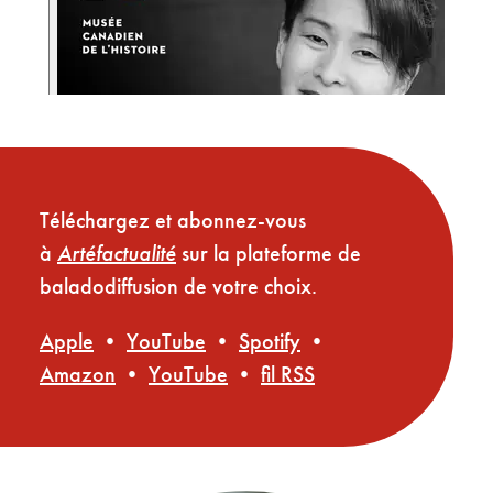
Téléchargez et abonnez-vous
à
Artéfactualité
sur la plateforme de
baladodiffusion de votre choix.
Apple
•
YouTube
•
Spotify
•
Amazon
•
YouTube
•
fil RSS