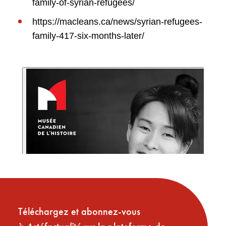
family-of-syrian-refugees/
https://macleans.ca/news/syrian-refugees-
family-417-six-months-later/
Téléchargez et abonnez-vous