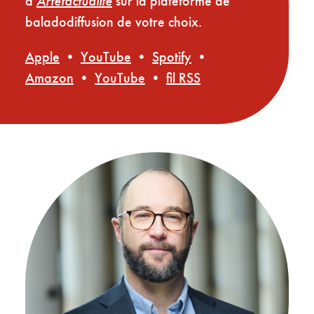
à
Artéfactualité
sur la plateforme de
baladodiffusion de votre choix.
Apple
•
YouTube
•
Spotify
•
Amazon
•
YouTube
•
fil RSS