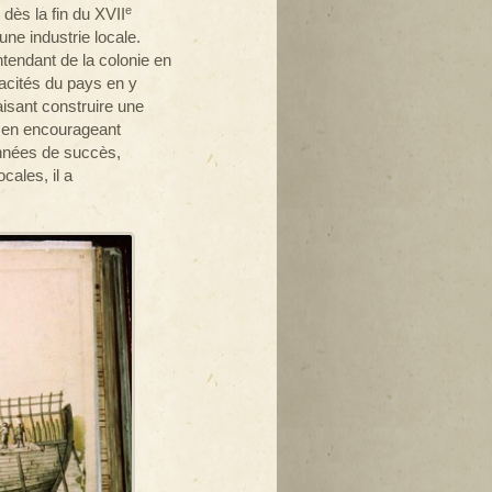
e
dès la fin du XVII
 une industrie locale.
tendant de la colonie en
apacités du pays en y
aisant construire une
et en encourageant
onnées de succès,
cales, il a