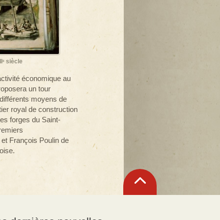
Iᵋ siècle
’activité économique au
proposera un tour
 différents moyens de
tier royal de construction
les forges du Saint-
premiers
 et François Poulin de
oise.
Retour
en
haut