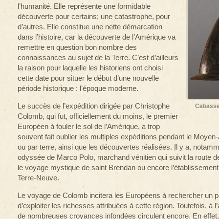
l’humanité. Elle représente une formidable
découverte pour certains; une catastrophe, pour
d’autres. Elle constitue une nette démarcation
dans l’histoire, car la découverte de l’Amérique va
remettre en question bon nombre des
connaissances au sujet de la Terre. C’est d’ailleurs
la raison pour laquelle les historiens ont choisi
cette date pour situer le début d’une nouvelle
période historique : l’époque moderne.
Le succès de l’expédition dirigée par Christophe
Cabasset
Colomb, qui fut, officiellement du moins, le premier
Européen à fouler le sol de l’Amérique, a trop
souvent fait oublier les multiples expéditions pendant le Moyen
ou par terre, ainsi que les découvertes réalisées. Il y a, notamm
odyssée de Marco Polo, marchand vénitien qui suivit la route de
le voyage mystique de saint Brendan ou encore l’établissement 
Terre-Neuve.
Le voyage de Colomb incitera les Européens à rechercher un pa
d’exploiter les richesses attribuées à cette région. Toutefois, à
de nombreuses croyances infondées circulent encore. En effet, s