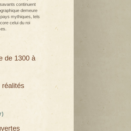
s savants continuent
géographique demeure
e pays mythiques, tels
core celui du roi
ses.
ce de 1300 à
 réalités
r)
uvertes