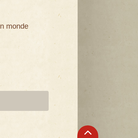
un monde
Retour
en
haut