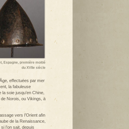
, Espagne, première moitié
du XVIIe siècle
-Âge, effectuées par mer
ent, la fabuleuse
 la soie jusqu’en Chine,
de Norois, ou Vikings, à
ssage vers l’Orient afin
 l’aube de la Renaissance,
i l’on sait, depuis