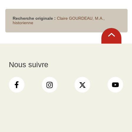
Recherche originale :
Claire GOURDEAU, M.A.,
historienne
Retour
en
haut
Nous suivre